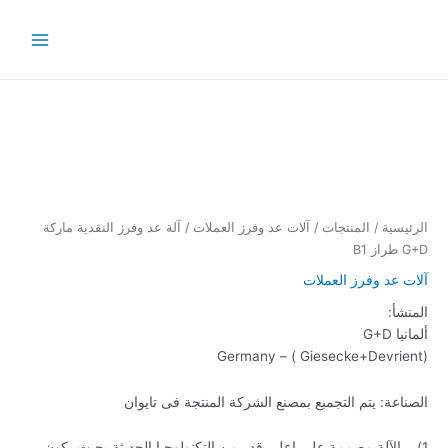
خطي
Main
لى
Menu
لمحتوى
الرئيسية
/
المنتجات
/
آلات عد وفرز العملات
/ آلة عد وفرز النقدية ماركة
G+D طراز B1
آلات عد وفرز العملات
المنشأ:
ألمانيا G+D
(Giesecke+Devrient ) – Germany
الصناعة: يتم التجمبع بمصنع الشركة المنتجة فى تايوان
1) الآلة مصممة على اعلى قدر من التكنولوجيا الحديثة بحيث يكون