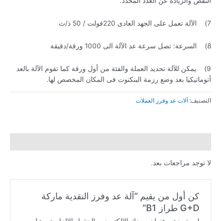
النقص والزيادة عن العدد المحدد.
7) الآلة تعمل على الجهد العادى 220فولت / 50 ذ/ث
8) السرعة: تصل سرعة عد الآلة الى 1000 ورقة/دقيقة
9) يمكن للآلة تحديد العملة والفئة من أول ورقة كما تقوم الآلة بالعد
أتوماتيكيا بعد وضع رزمة البنكنوت فى المكان المخصص لها.
التصنيف:
آلات عد وفرز العملات
مراجعات (0)
لا توجد مراجعات بعد.
كن أول من يقيم “آلة عد وفرز النقدية ماركة
G+D طراز B1”
لن يتم نشر عنوان بريدك الإلكتروني.
الحقول الإلزامية مشار